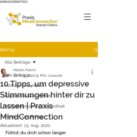
408024209907023
Beitrag
Alle Beiträge
Martin Fahrni
Alle Beiträge
10. Aug. 2020
15 Min. Lesezeit
10 Tipps, um depressive
Mentale Gesundheit
Stimmungen hinter dir zu
Allgemeine Gesundheit
lassen | Praxis
Multidimensionale Gesundheit
MindConnection
Mindset und Erfolg
Aktualisiert:
23. Aug. 2020
Fühlst du dich schon länger 