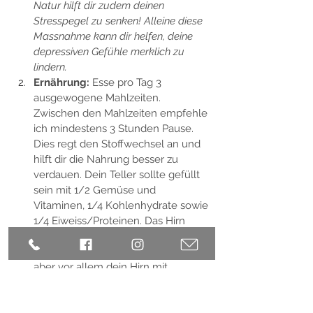
Natur hilft dir zudem deinen 
Stresspegel zu senken! Alleine diese 
Massnahme kann dir helfen, deine 
depressiven Gefühle merklich zu 
lindern. 
Ernährung:
 Esse pro Tag 3 
ausgewogene Mahlzeiten. 
Zwischen den Mahlzeiten empfehle 
ich mindestens 3 Stunden Pause. 
Dies regt den Stoffwechsel an und 
hilft dir die Nahrung besser zu 
verdauen. Dein Teller sollte gefüllt 
sein mit 1/2 Gemüse und 
Vitaminen, 1/4 Kohlenhydrate sowie 
1/4 Eiweiss/Proteinen. Das Hirn 
benötigt Proteine. 1g pro Kilogramm 
Körpergewicht, so dass dein Körper, 
aber vor allem dein Hirn mit 
wichtigen Aminosäuren versorgt 
wird. Wie du oben gelesen hast, 