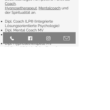
Coach
,
Hypnosetherapeut,
Mentalcoach
und
der Spiritualität an.
Dipl. Coach ILP® (Integrierte
Lösungsorientierte Psychologie)
Dipl. Mental Coach MV
Zertifizierter Hypnosetherapeut NGH
(Masterausbildung NGH)
Dipl. Hypnosetherapeut MV
Weitergebildet in Schnell- und
Tiefenhypnose beim Starhypnotiseur Ali
Campbell (UK)
Weitergebildet in Tiefenhypnose -
Simpson Protocol (DE)
NLP Practitioner DVNLP
Neuro-Resonanz-Practitioner (Denys
Scharnweber Akademie)
Train the Trainer-Ausbildung (Denys
Scharnweber Akademie)
Zertifizierter Persönlichkeitscoach DF
Zertifizierter Angewandter
Biomagnetischer Therapeut I, II & III
(Multidimensionale Medizin)
Ausgebildet in Mediumship an der