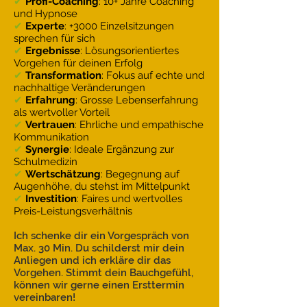
✔
Profi-Coaching
: 10+ Jahre Coaching
und Hypnose
✔
Experte
: +3000 Einzelsitzungen
sprechen für sich
✔
Ergebnisse
: Lösungsorientiertes
Vorgehen für deinen Erfolg
✔
Transformation
: Fokus auf echte und
nachhaltige Veränderungen
✔
Erfahrung
: Grosse Lebenserfahrung
als wertvoller Vorteil
✔
Vertrauen
: Ehrliche und empathische
Kommunikation
✔
Synergie
: Ideale Ergänzung zur
Schulmedizin
✔
Wertschätzung
: Begegnung auf
Augenhöhe, du stehst im Mittelpunkt
✔
Investition
: Faires und wertvolles
Preis-Leistungsverhältnis
Ich schenke dir ein Vorgespräch von
Max. 30 Min. Du schilderst mir dein
Anliegen und ich erkläre dir das
Vorgehen. Stimmt dein Bauchgefühl,
können wir gerne einen Ersttermin
vereinbaren!