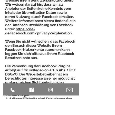
Website Ihrem Benutzerkonto zuordnen.
Wir weisen darauf hin, dass wir als
Anbieter der Seiten keine Kenntnis vom
Inhalt der übermittelten Daten sowie
deren Nutzung durch Facebook erhalten.
Weitere Informationen hierzu finden Sie in
der Datenschutzerklärung von Facebook
unter:
https://de-
de.facebook.com/privacy/explanation
.
Wenn Sie nicht wünschen, dass Facebook
den Besuch dieser Website Ihrem
Facebook-Nutzerkonto zuordnen kann,
loggen Sie sich bitte aus Ihrem Facebook-
Benutzerkonto aus.
Die Verwendung der Facebook Plugins
erfolgt auf Grundlage von Art. 6 Abs. 1 lit. f
DSGVO. Der Websitebetreiber hat ein
berechtigtes Interesse an einer möglichst
umfangreichen Sichtbarkeit in den
Sozialen Medien.
Twitter Plugin
Auf dieser Website sind Funktionen des
Dienstes Twitter eingebunden. Diese
Funktionen werden angeboten durch die
Twitter Inc., 1355 Market Street, Suite 900,