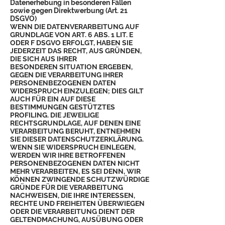
Datenerhebung in besonderen Fällen
sowie gegen Direktwerbung (Art. 21
DSGVO)
WENN DIE DATENVERARBEITUNG AUF
GRUNDLAGE VON ART. 6 ABS. 1 LIT. E
ODER F DSGVO ERFOLGT, HABEN SIE
JEDERZEIT DAS RECHT, AUS GRÜNDEN,
DIE SICH AUS IHRER
BESONDEREN SITUATION ERGEBEN,
GEGEN DIE VERARBEITUNG IHRER
PERSONENBEZOGENEN DATEN
WIDERSPRUCH EINZULEGEN; DIES GILT
AUCH FÜR EIN AUF DIESE
BESTIMMUNGEN GESTÜTZTES
PROFILING. DIE JEWEILIGE
RECHTSGRUNDLAGE, AUF DENEN EINE
VERARBEITUNG BERUHT, ENTNEHMEN
SIE DIESER DATENSCHUTZERKLÄRUNG.
WENN SIE WIDERSPRUCH EINLEGEN,
WERDEN WIR IHRE BETROFFENEN
PERSONENBEZOGENEN DATEN NICHT
MEHR VERARBEITEN, ES SEI DENN, WIR
KÖNNEN ZWINGENDE SCHUTZWÜRDIGE
GRÜNDE FÜR DIE VERARBEITUNG
NACHWEISEN, DIE IHRE INTERESSEN,
RECHTE UND FREIHEITEN ÜBERWIEGEN
ODER DIE VERARBEITUNG DIENT DER
GELTENDMACHUNG, AUSÜBUNG ODER