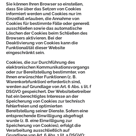
Sie können Ihren Browser so einstellen,
dass Sie über das Setzen von Cookies
informiert werden und Cookies nur im
Einzelfall erlauben, die Annahme von
Cookies für bestimmte Fälle oder generell
ausschließen sowie das automatische
Löschen der Cookies beim Schließen des
Browsers aktivieren. Bei der
Deaktivierung von Cookies kann die
Funktionalität dieser Website
eingeschränkt sein.
Cookies, die zur Durchführung des
elektronischen Kommunikationsvorgangs
oder zur Bereitstellung bestimmter, von
Ihnen erwünschter Funktionen (z. B.
Warenkorbfunktion) erforderlich sind,
werden auf Grundlage von Art. 6 Abs. 1 lit. f
DSGVO gespeichert. Der Websitebetreiber
hat ein berechtigtes Interesse an der
Speicherung von Cookies zur technisch
fehlerfreien und optimierten
Bereitstellung seiner Dienste. Sofern eine
entsprechende Einwilligung abgefragt
wurde (z. B. eine Einwilligung zur
Speicherung von Cookies), erfolgt die
Verarbeitung ausschließlich auf
Grundlage von Art. 6 Abs. 1 lit. a DSGVO;