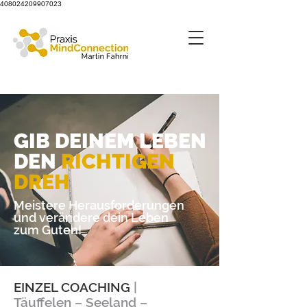
408024209907023
GIB DEINEM LEBEN
DEN
RICHTIGEN
DREH
Meistere Herausforderungen
und verändere dein Leben
zum Guten!
EINZEL COACHING
|
Täuffelen – Seeland –