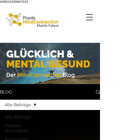
408024209907023
GLÜCKLICH &
M
ENTAL GESUND
Der
MindConnection
Blog
BLOG
Alle Beiträge
Alle Beiträge
Mentale
Gesundheit
Allgemeine