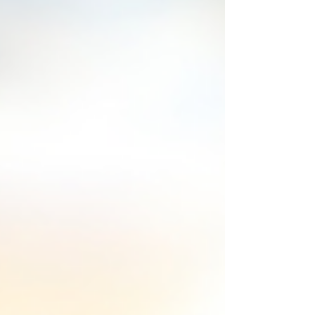
geschieht? Die Antwort ist ein klares Ja. Im
neuesten Blogartikel von MindConnection
tauchen wir tief in die Welt des positiven
Mindsets ein und ich zeige dir, wie du mit
der Kraft deiner Gedanken und Gefühle
deine Realität aktiv gestalten kannst.
Erfahre, wi