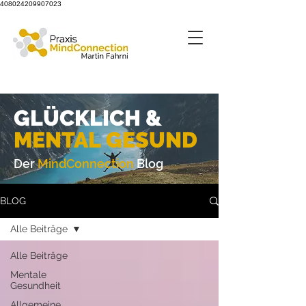
408024209907023
GLÜCKLICH &
M
ENTAL GESUND
Der
MindConnection
Blog
BLOG
Alle Beiträge
Alle Beiträge
Mentale
Gesundheit
Allgemeine