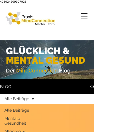
408024209907023
GLÜCKLICH &
M
ENTAL GESUND
Der
MindConnection
Blog
BLOG
Alle Beiträge
Alle Beiträge
Mentale
Gesundheit
Allgemeine