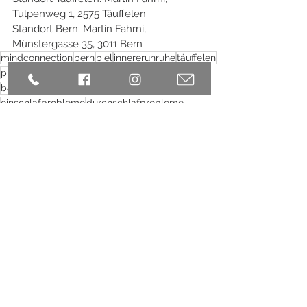
Tulpenweg 1, 2575 Täuffelen
Standort Bern: Martin Fahrni, 
Münstergasse 35, 3011 Bern
mindconnection
bern
biel
innererunruhe
täuffelen
praxismindconnection
Meditation
resilienz
balance
Stress
besserschlafen
einschlafprobleme
durchschlafprobleme
achtsamkeit
schlafen
tiefschlaf
Meditationspraxis
innererfrieden
heilung
mindfulnes
mindset
peace
Alle ansehen
Aktuelle Beiträge