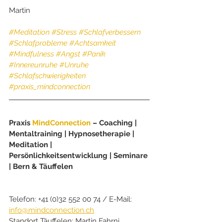
Martin
#Meditation
#Stress
#Schlafverbessern
#Schlafprobleme
#Achtsamkeit
#Mindfulness
#Angst
#Panik
#Innereunruhe
#Unruhe
#Schlafschwierigkeiten
#praxis_mindconnection
Praxis 
MindConnection
 – Coaching | 
Mentaltraining | Hypnosetherapie | 
Meditation | 
Persönlichkeitsentwicklung | Seminare 
| Bern & Täuffelen
Telefon: +41 (0)32 552 00 74 / E-Mail: 
info@mindconnection.ch
Standort Täuffelen: Martin Fahrni, 