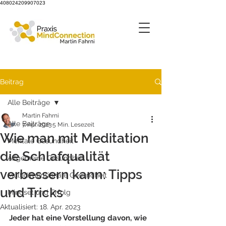
408024209907023
Beitrag
Alle Beiträge
Martin Fahrni
Alle Beiträge
7. Apr. 2023
5 Min. Lesezeit
Wie man mit Meditation
Mentale Gesundheit
die Schlafqualität
Allgemeine Gesundheit
verbessern kann: Tipps
Multidimensionale Gesundheit
und Tricks
Mindset und Erfolg
Aktualisiert:
18. Apr. 2023
Jeder hat eine Vorstellung davon, wie 