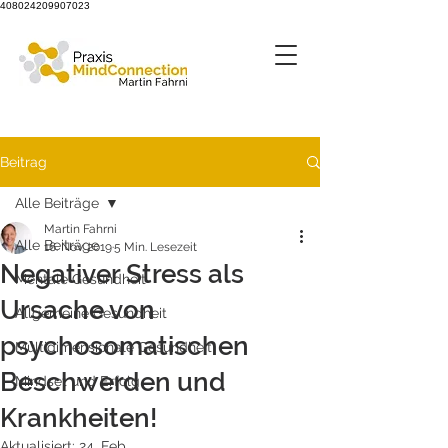
408024209907023
Beitrag
Alle Beiträge
Martin Fahrni
Alle Beiträge
16. Nov. 2019
5 Min. Lesezeit
Negativer Stress als
Mentale Gesundheit
Ursache von
Allgemeine Gesundheit
psychosomatischen
Multidimensionale Gesundheit
Beschwerden und
Mindset und Erfolg
Krankheiten!
Aktualisiert:
24. Feb.