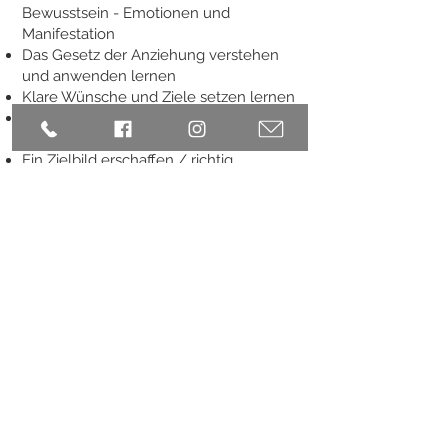
Bewusstsein - Emotionen und
Manifestation
Das Gesetz der Anziehung verstehen
und anwenden lernen
Klare Wünsche und Ziele setzen lernen
Visionsreise um deine Wünsche und
Ziele zu erkennen
Ein Zielbild erschaffen / richtig
Visualisieren
Geführte Manifestationsmeditation
Tag 2:
Kennenlernen und Anwenden des
LoLa-Prinzips und das Tun im Nicht-
Wollen
Die Kraft des Unterbewusstseins in der
Manifestation richtig nutzen
Trancereise um die Kraft deines
Unterbewusstseins zu stärken
Blockaden überwinden (Glaubenssätze,
Ängste, Muster und Selbstsabotage