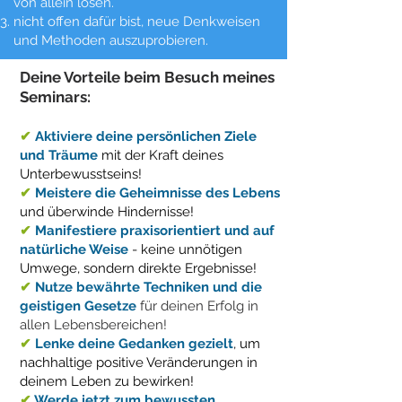
von allein lösen.
nicht offen dafür bist, neue Denkweisen
und Methoden auszuprobieren.
Deine Vorteile beim Besuch meines
Seminars:
✔
Aktiviere deine persönlichen Ziele
und Träume
mit der Kraft deines
Unterbewusstseins!
✔
Meistere die Geheimnisse des Lebens
und überwinde Hindernisse!
✔
Manifestiere praxisorientiert und auf
natürliche Weise
- keine unnötigen
Umwege, sondern direkte Ergebnisse!
✔
Nutze bewährte Techniken und die
geistigen Gesetze
für deinen Erfolg in
allen Lebensbereichen!
✔
Lenke deine Gedanken gezielt
, um
nachhaltige positive Veränderungen in
deinem Leben zu bewirken!
✔
Werde jetzt zum bewussten