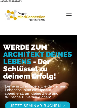
408024209907023
WERDE ZUM
ARCHITEKT DEINES
LEBENS
-
D
er
Schlüssel zu
deinem Erfolg!
Lerne in zwei Tagen, wie du deinem
Lebensbauplan ein Update
spendierst, um deine Ziele und
Wünsche zu verwirklichen!
JETZT SEMINAR BUCHEN