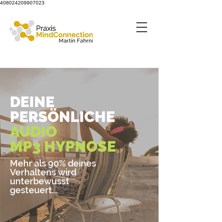
408024209907023
DEINE
PERSÖNLICHE
AUDIO
MP3
HYPNOSE
Mehr als 90% deines
Verhaltens wird
unterbewusst
gesteuert...