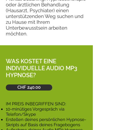
oder ärztlichen Behandlung
(Hausarzt, Psychiater) einen
unterstützenden Weg suchen und
zu Hause mit Ihrem
Unterbewusstsein arbeiten
möchten.
WAS KOSTET EINE
INDIVIDUELLE AUDIO MP3
HYPNOSE?
CHF 240.00
IM PREIS INBEGRIFFEN SIND:
10-minütiges Vorgespräch via
Telefon/Skype
Erstellen deines persönlichen Hypnose-
Skripts auf Basis deines Fragebogens