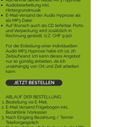
Aufnahme deiner Audio MP3 Hypnose
Audiobearbeitung inkl.
Hintergrundmusik
E-Mail-Versand der Audio Hypnose als
als MP3 Datei
Auf Wunsch auch als CD lieferbar. Porto
und Verpackung wird zusätzlich in
Rechnung gestellt. (z.Z. CHF 9.90)
Für die Erstellung einer individuellen
Audio MP3 Hypnose habe ich ca. 2h
Zeitaufwand. Ich kann dieses Angebot
nur so günstig anbieten, da ich
unabhängig von Ort und Zeit arbeiten
kann.
JETZT BESTELLEN
ABLAUF DER BESTELLUNG:
Bestellung via E-Mail.
E-Mail Versand Fragebogen inkl.
Bezahllink (Vorkasse)
Nach Eingang Bezahlung / Termin
Telefongespräch