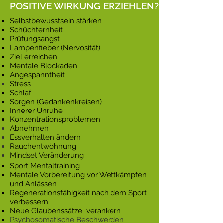
POSITIVE WIRKUNG ERZIEHLEN?
Selbstbewusstsein stärken
Schüchternheit
Prüfungsangst
Lampenfieber (Nervosität)
Ziel erreichen
Mentale Blockaden
Angespanntheit
Stress
Schlaf
Sorgen (Gedankenkreisen)
Innerer Unruhe
Konzentrationsproblemen
Abnehmen
Essverhalten ändern
Rauchentwöhnung
Mindset Veränderung
Sport Mentaltraining
Mentale Vorbereitung vor Wettkämpfen
und Anlässen
Regenerationsfähigkeit nach dem Sport
verbessern.
Neue Glaubenssätze verankern
Psychosomatische Beschwerden