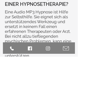
EINER HYPNOSETHERAPIE?
Eine Audio MP3 Hypnose ist Hilfe
zur Selbsthilfe. Sie eignet sich als
unterstützendes Werkzeug und
ersetzt in keinem Fall einen
erfahrenen Therapeuten oder Arzt.
Bei nicht allzu tiefliegenden
psychischen Problemen, kann eine
individuellen Audio MP3 Hypnose
gut helfen und dich positiv
unterstützen.
Hast du tieferliegende Themen,
(grosse Blockaden,
Traumata, Ängste, Panikattacken,
Missbrauch, längere depressive
Phasen, psychische- oder
psychosomatische Beschwerden,
dann empfehle ich dir eine
persönliche Hypnosetherapie.