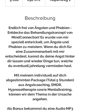
Franken
S
t
d
Beschreibung
.
Endlich frei von Ängsten und Phobien -
Entdecke das Behandlungskonzept von
MindConnection! Es wurde von mir
speziell entwickelt, um Ängste und
Phobien zu meistern. Wenn du dich für
eine Zusammenarbeit mit mir
entscheidest, kannst du deine Angst hinter
dir lassen und wieder Dinge tun, welche
du eventuell jahrelang vermieden hast.
Mit meinem individuell auf dich
abgestimmten Package (Total 5 Stunden)
aus Angstcoaching, EMDR,
Hypnosetherapie sowie Mentaltraining,
können wir dein Thema in der Ursache
angehen.
Als Bonus bekommst du eine Audio MP3