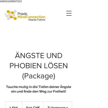
408024209907023
ÄNGSTE UND
PHOBIEN LÖSEN
(Package)
Tauche mutig in die Tiefen deiner Ängste
690
Schweizer
5 Std.
5
690 CHF
Tulpenweg 1