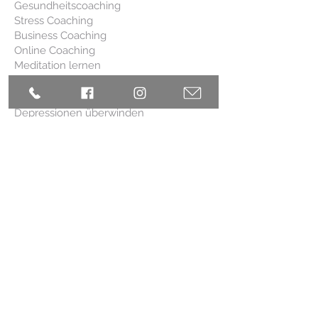
Gesundheitscoaching
Stress Coaching
Business Coaching
Online Coaching
Meditation lernen
Coaching zur Gewichtsabnahme
Manifestieren lernen
Depressionen überwinden
Das innere Kind heilen
Burnout Coaching
Achtsamkeitstraining
Emetophobie-Coaching
Audio MP3 Hypnose
Persönlichkeitsentwicklung
Business Mentaltraining
Biomagnetische Behandlung
QUICKLINKS
Home
Coaching